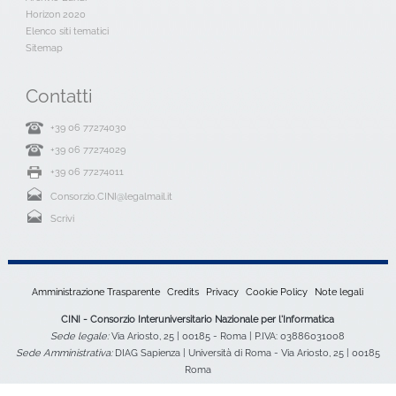
Horizon 2020
Elenco siti tematici
Sitemap
Contatti
+39 06 77274030
+39 06 77274029
+39 06 77274011
Consorzio.CINI@legalmail.it
Scrivi
Amministrazione Trasparente
Credits
Privacy
Cookie Policy
Note legali
CINI - Consorzio Interuniversitario Nazionale per l'Informatica
Sede legale:
Via Ariosto, 25 | 00185 - Roma | P.IVA: 03886031008
Sede Amministrativa:
DIAG Sapienza | Università di Roma - Via Ariosto, 25 | 00185
Roma