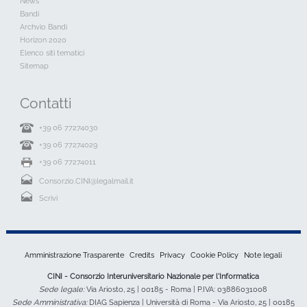
News
Bandi
Archvio Bandi
Horizon 2020
Elenco siti tematici
Sitemap
Contatti
+39 06 77274030
+39 06 77274029
+39 06 77274011
Consorzio.CINI@legalmail.it
Scrivi
Amministrazione Trasparente
Credits
Privacy
Cookie Policy
Note legali
CINI - Consorzio Interuniversitario Nazionale per l'Informatica
Sede legale:
Via Ariosto, 25 | 00185 - Roma | P.IVA: 03886031008
Sede Amministrativa:
DIAG Sapienza | Università di Roma - Via Ariosto, 25 | 00185