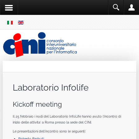
SKIP
MENU
Cini
Single Sign ON
Laboratorio Infolife
Kickoff meeting
Il 25 febbraio i nodi del Laboratorio InfoLife hanno avuto l'incontro di
inizio delle attivita' a Roma presso la sede del CINI.
Le presentazioni dell'incontro sono le seguenti:
Roberto Barbuti