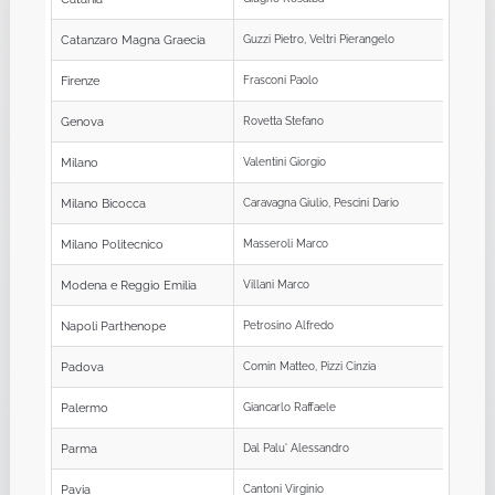
Catanzaro Magna Graecia
Guzzi Pietro, Veltri Pierangelo
Firenze
Frasconi Paolo
Genova
Rovetta Stefano
Milano
Valentini Giorgio
Milano Bicocca
Caravagna Giulio, Pescini Dario
Milano Politecnico
Masseroli Marco
Modena e Reggio Emilia
Villani Marco
Napoli Parthenope
Petrosino Alfredo
Padova
Comin Matteo, Pizzi Cinzia
Palermo
Giancarlo Raffaele
Parma
Dal Palu' Alessandro
Pavia
Cantoni Virginio