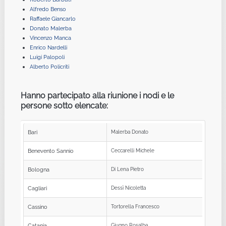
Alfredo Benso
Raffaele Giancarlo
Donato Malerba
Vincenzo Manca
Enrico Nardelli
Luigi Palopoli
Alberto Policriti
Hanno partecipato alla riunione i nodi e le
persone sotto elencate:
Bari
Malerba Donato
Benevento Sannio
Ceccarelli Michele
Bologna
Di Lena Pietro
Cagliari
Dessì Nicoletta
Cassino
Tortorella Francesco
Catania
Giugno Rosalba