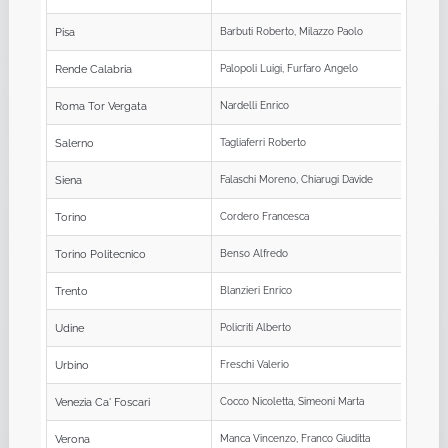
Pisa
Barbuti Roberto, Milazzo Paolo
Rende Calabria
Palopoli Luigi, Furfaro Angelo
Roma Tor Vergata
Nardelli Enrico
Salerno
Tagliaferri Roberto
Siena
Falaschi Moreno, Chiarugi Davide
Torino
Cordero Francesca
Torino Politecnico
Benso Alfredo
Trento
Blanzieri Enrico
Udine
Policriti Alberto
Urbino
Freschi Valerio
Venezia Ca' Foscari
Cocco Nicoletta, Simeoni Marta
Verona
Manca Vincenzo, Franco Giuditta