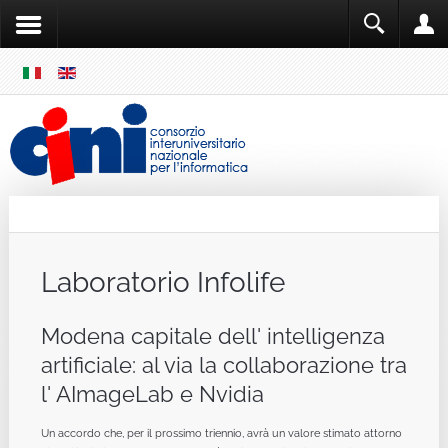
SKIP
MENU
Cini
Single Sign ON
Laboratorio Infolife
Modena capitale dell' intelligenza
artificiale: al via la collaborazione tra
l' AImageLab e Nvidia
Un accordo che, per il prossimo triennio, avrà un valore stimato attorno