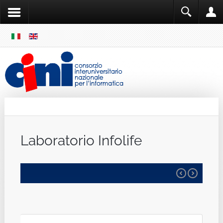
SKIP
MENU
Cini
Single Sign ON
Laboratorio Infolife