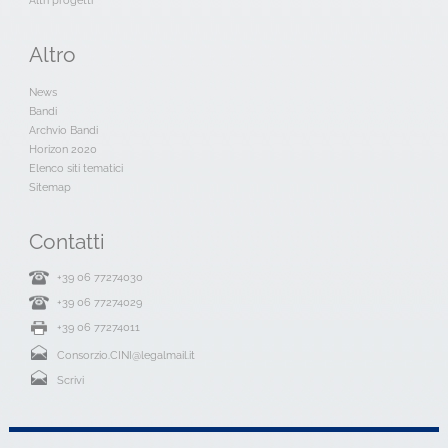
Altri progetti
Altro
News
Bandi
Archvio Bandi
Horizon 2020
Elenco siti tematici
Sitemap
Contatti
+39 06 77274030
+39 06 77274029
+39 06 77274011
Consorzio.CINI@legalmail.it
Scrivi