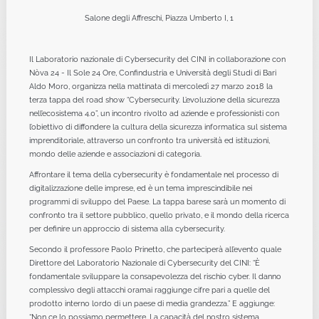
Salone degli Affreschi, Piazza Umberto I, 1
Il Laboratorio nazionale di Cybersecurity del CINI in collaborazione con
Nòva 24 - Il Sole 24 Ore, Confindustria e Università degli Studi di Bari
Aldo Moro, organizza nella mattinata di mercoledì 27 marzo 2018 la
terza tappa del road show “Cybersecurity. L’evoluzione della sicurezza
nell’ecosistema 4.0”, un incontro rivolto ad aziende e professionisti con
l’obiettivo di diffondere la cultura della sicurezza informatica sul sistema
imprenditoriale, attraverso un confronto tra università ed istituzioni,
mondo delle aziende e associazioni di categoria.
Affrontare il tema della cybersecurity è fondamentale nel processo di
digitalizzazione delle imprese, ed è un tema imprescindibile nei
programmi di sviluppo del Paese. La tappa barese sarà un momento di
confronto tra il settore pubblico, quello privato, e il mondo della ricerca
per definire un approccio di sistema alla cybersecurity.
Secondo il professore Paolo Prinetto, che parteciperà all’evento quale
Direttore del Laboratorio Nazionale di Cybersecurity del CINI: “È
fondamentale sviluppare la consapevolezza del rischio cyber. Il danno
complessivo degli attacchi oramai raggiunge cifre pari a quelle del
prodotto interno lordo di un paese di media grandezza.” E aggiunge:
“Non ce lo possiamo permettere. La capacità del nostro sistema