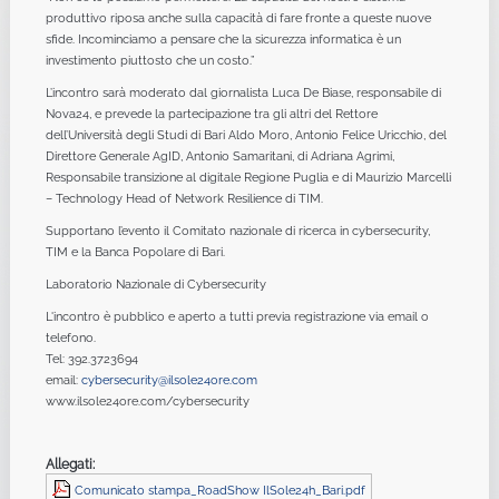
produttivo riposa anche sulla capacità di fare fronte a queste nuove
sfide. Incominciamo a pensare che la sicurezza informatica è un
investimento piuttosto che un costo.”
L’incontro sarà moderato dal giornalista Luca De Biase, responsabile di
Nova24, e prevede la partecipazione tra gli altri del Rettore
dell’Università degli Studi di Bari Aldo Moro, Antonio Felice Uricchio, del
Direttore Generale AgID, Antonio Samaritani, di Adriana Agrimi,
Responsabile transizione al digitale Regione Puglia e di Maurizio Marcelli
– Technology Head of Network Resilience di TIM.
Supportano l’evento il Comitato nazionale di ricerca in cybersecurity,
TIM e la Banca Popolare di Bari.
Laboratorio Nazionale di Cybersecurity
L'incontro è pubblico e aperto a tutti previa registrazione via email o
telefono.
Tel: 392.3723694
email:
cybersecurity@ilsole24ore.com
www.ilsole24ore.com/cybersecurity
Allegati:
Comunicato stampa_RoadShow IlSole24h_Bari.pdf