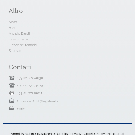
Altro
News
Bandi
Archvio Bandi
Horizon 2020
Elenco siti tematici
Sitemap
Contatti
+39 06 77274030
+39 06 77274029
+39 06 77274011
Consorzio.CINI@legalmail.it
Scrivi
Amministrazione Trasparente
Credits
Privacy
Cookie Policy
Note legali