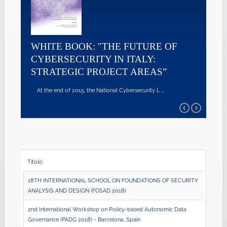
WHITE BOOK: "THE FUTURE OF
CYBERSECURITY IN ITALY:
STRATEGIC PROJECT AREAS”
At the end of 2015, the National Cybersecurity L ...
Titolo
18TH INTERNATIONAL SCHOOL ON FOUNDATIONS OF SECURITY
ANALYSIS AND DESIGN (FOSAD 2018)
2nd International Workshop on Policy‐based Autonomic Data
Governance (PADG 2018) - Barcelona, Spain