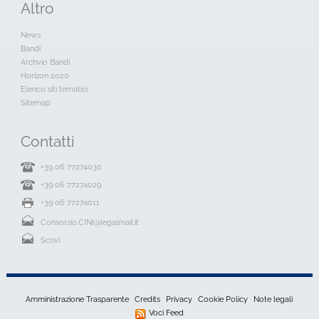
Altro
News
Bandi
Archvio Bandi
Horizon 2020
Elenco siti tematici
Sitemap
Contatti
+39 06 77274030
+39 06 77274029
+39 06 77274011
Consorzio.CINI@legalmail.it
Scrivi
Amministrazione Trasparente
Credits
Privacy
Cookie Policy
Note legali
Voci Feed