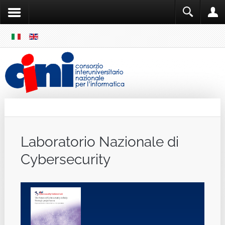
SKIP
MENU
Cini
Single Sign ON
Laboratorio Nazionale di
Cybersecurity