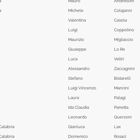
a
Mauro
Andreolini
a
Michele
Colajanni
Valentina
Casola
Luigi
Coppolino
Maurizio
Migliaccio
Giuseppe
Lo Re
Luca
Veltri
Alessandro
Zaccagnini
Stefano
Bistarelli
Luigi Vincenzo
Mancini
Laura
Palagi
Ida Claudia
Panetta
Leonardo
Querzoni
Calabria
Gianluca
Lax
Calabria
Domenico
Rosaci