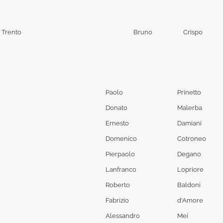
i Trento
Bruno
Crispo
Paolo
Prinetto
Donato
Malerba
Ernesto
Damiani
Domenico
Cotroneo
Pierpaolo
Degano
Lanfranco
Lopriore
Roberto
Baldoni
Fabrizio
d'Amore
Alessandro
Mei