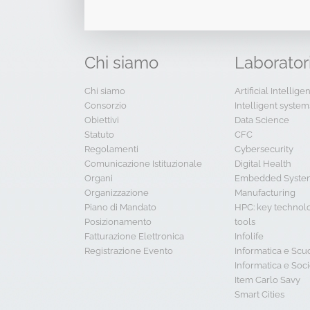
Chi
siamo
Laborator
Chi siamo
Artificial Intellig
Consorzio
Intelligent system
Obiettivi
Data Science
Statuto
CFC
Regolamenti
Cybersecurity
Comunicazione Istituzionale
Digital Health
Organi
Embedded System
Organizzazione
Manufacturing
Piano di Mandato
HPC: key technol
Posizionamento
tools
Fatturazione Elettronica
Infolife
Registrazione Evento
Informatica e Scu
Informatica e Soci
Item Carlo Savy
Smart Cities