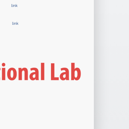
link
link