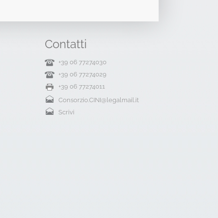
Contatti
+39 06 77274030
+39 06 77274029
+39 06 77274011
Consorzio.CINI@legalmail.it
Scrivi