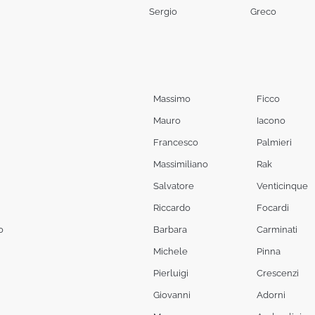
Sergio
Greco
Massimo
Ficco
Mauro
Iacono
Francesco
Palmieri
Massimiliano
Rak
Salvatore
Venticinque
Riccardo
Focardi
o
Barbara
Carminati
Michele
Pinna
Pierluigi
Crescenzi
Giovanni
Adorni