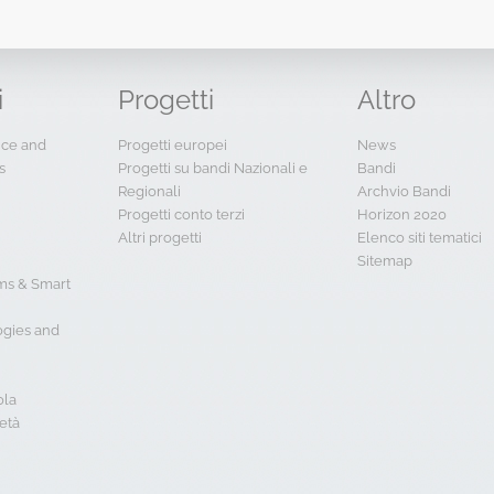
i
Progetti
Altro
ence and
Progetti europei
News
s
Progetti su bandi Nazionali e
Bandi
Regionali
Archvio Bandi
Progetti conto terzi
Horizon 2020
Altri progetti
Elenco siti tematici
Sitemap
s & Smart
ogies and
ola
età