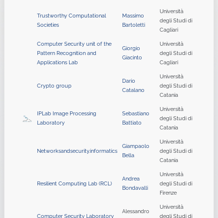
Università
Trustworthy Computational
Massimo
degli Studi di
Societies
Bartoletti
Cagliari
Computer Security unit of the
Università
Giorgio
Pattern Recognition and
degli Studi di
Giacinto
Applications Lab
Cagliari
Università
Dario
Crypto group
degli Studi di
Catalano
Catania
Università
IPLab Image Processing
Sebastiano
degli Studi di
Laboratory
Battiato
Catania
Università
Giampaolo
Networksandsecurity.informatics
degli Studi di
Bella
Catania
Università
Andrea
Resilient Computing Lab (RCL)
degli Studi di
Bondavalli
Firenze
Università
Alessandro
Computer Security Laboratory
degli Studi di