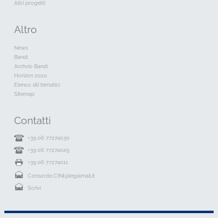
Altri progetti
Altro
News
Bandi
Archvio Bandi
Horizon 2020
Elenco siti tematici
Sitemap
Contatti
+39 06 77274030
+39 06 77274029
+39 06 77274011
Consorzio.CINI@legalmail.it
Scrivi