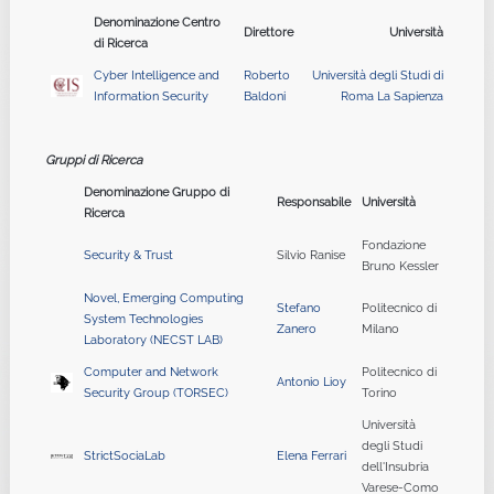
Denominazione Centro
Direttore
Università
di Ricerca
Cyber Intelligence and
Roberto
Università degli Studi di
Information Security
Baldoni
Roma La Sapienza
Gruppi di Ricerca
Denominazione Gruppo di
Responsabile
Università
Ricerca
Fondazione
Security & Trust
Silvio Ranise
Bruno Kessler
Novel, Emerging Computing
Stefano
Politecnico di
System Technologies
Zanero
Milano
Laboratory (NECST LAB)
Computer and Network
Politecnico di
Antonio Lioy
Security Group (TORSEC)
Torino
Università
degli Studi
StrictSociaLab
Elena Ferrari
dell'Insubria
Varese-Como