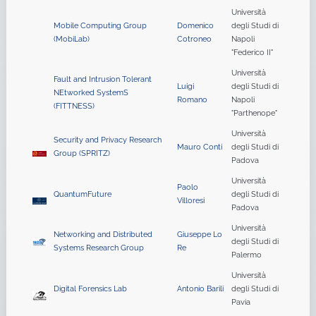
Università
Mobile Computing Group
Domenico
degli Studi di
(MobiLab)
Cotroneo
Napoli
"Federico II"
Università
Fault and Intrusion Tolerant
Luigi
degli Studi di
NEtworked SystemS
Romano
Napoli
(FITTNESS)
"Parthenope"
Università
Security and Privacy Research
Mauro Conti
degli Studi di
Group (SPRITZ)
Padova
Università
Paolo
QuantumFuture
degli Studi di
Villoresi
Padova
Università
Networking and Distributed
Giuseppe Lo
degli Studi di
Systems Research Group
Re
Palermo
Università
Digital Forensics Lab
Antonio Barili
degli Studi di
Pavia