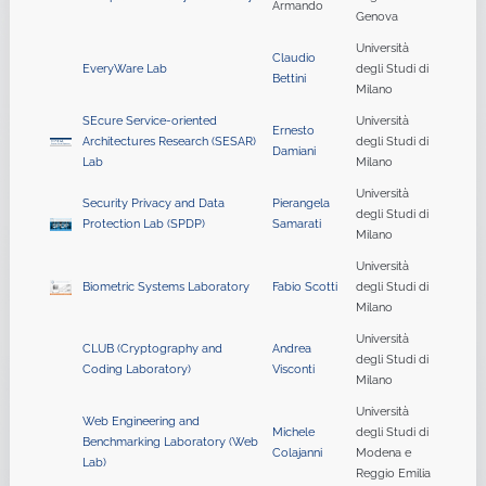
Armando
Genova
Università
Claudio
EveryWare Lab
degli Studi di
Bettini
Milano
SEcure Service-oriented
Università
Ernesto
Architectures Research (SESAR)
degli Studi di
Damiani
Lab
Milano
Università
Security Privacy and Data
Pierangela
degli Studi di
Protection Lab (SPDP)
Samarati
Milano
Università
Biometric Systems Laboratory
Fabio Scotti
degli Studi di
Milano
Università
CLUB (Cryptography and
Andrea
degli Studi di
Coding Laboratory)
Visconti
Milano
Università
Web Engineering and
Michele
degli Studi di
Benchmarking Laboratory (Web
Colajanni
Modena e
Lab)
Reggio Emilia