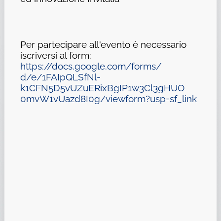
Per partecipare all'evento è necessario
iscriversi al form:
https://docs.google.com/
forms
/
d/e/1FAIpQLSfNl-
k1CFN5D5vUZuERixBgIP1w3Cl3gHUO
0mvW1vUazd8I0g/viewform?usp=
sf_link