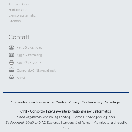
Archvio Bandi
Horizon 2020
Elenco siti tematici
Sitemap
Contatti
+39 06 77274030
+39 06 77274029
+39 06 77274011
Consorzio.CINI@legalmail.it
Scrivi
Amministrazione Trasparente
Credits
Privacy
Cookie Policy
Note legali
CINI - Consorzio Interuniversitario Nazionale per l'Informatica
Sede legale:
Via Ariosto, 25 | 00185 - Roma | P.IVA: 03886031008
Sede Amministrativa:
DIAG Sapienza | Università di Roma - Via Ariosto, 25 | 00185
Roma