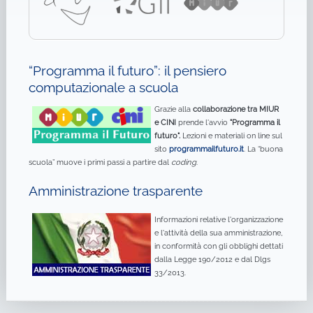
“Programma il futuro”: il pensiero
computazionale a scuola
Grazie alla
collaborazione tra MIUR
e CINI
prende l'avvio
"Programma il
futuro".
Lezioni e materiali on line sul
sito
programmailfuturo.it
. La “buona
scuola” muove i primi passi a partire dal
coding
.
Amministrazione trasparente
Informazioni relative l'organizzazione
e l'attività della sua amministrazione,
in conformità con gli obblighi dettati
dalla Legge 190/2012 e dal Dlgs
33/2013.