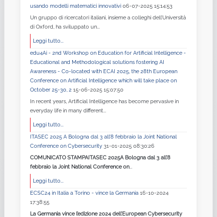
usando modelli matematici innovativi
06-07-2025 15:14:53
Un gruppo di ricercatori italiani, insieme a colleghi dell’Università
di Oxford, ha sviluppato un...
Leggi tutto...
edu4Ai - 2nd Workshop on Education for Artificial Intelligence -
Educational and Methodological solutions fostering AI
Awareness - Co-located with ECAI 2025, the 28th European
Conference on Artificial Intelligence which will take place on
October 25-30, 2
15-06-2025 15:07:50
In recent years, Artificial Intelligence has become pervasive in
everyday life in many different...
Leggi tutto...
ITASEC 2025 A Bologna dal 3 all’8 febbraio la Joint National
Conference on Cybersecurity
31-01-2025 08:30:26
COMUNICATO STAMPA
ITASEC 2025
A Bologna dal 3 all’8
febbraio la Joint National Conference on
...
Leggi tutto...
ECSC24 in Italia a Torino - vince la Germania
16-10-2024
17:38:55
La Germania vince l’edizione 2024 dell’European Cybersecurity