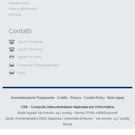
Horizon 2020
Elenco siti tematici
Sitemap
Contatti
+39 06 77274030
+39 06 77274029
+39 06 77274011
Consorzio.CINI@legalmail.it
Scrivi
Amministrazione Trasparente
Credits
Privacy
Cookie Policy
Note legali
CINI - Consorzio Interuniversitario Nazionale per l'Informatica
Sede legale:
Via Ariosto, 25 | 00185 - Roma | P.IVA: 03886031008
Sede Amministrativa:
DIAG Sapienza | Università di Roma - Via Ariosto, 25 | 00185
Roma