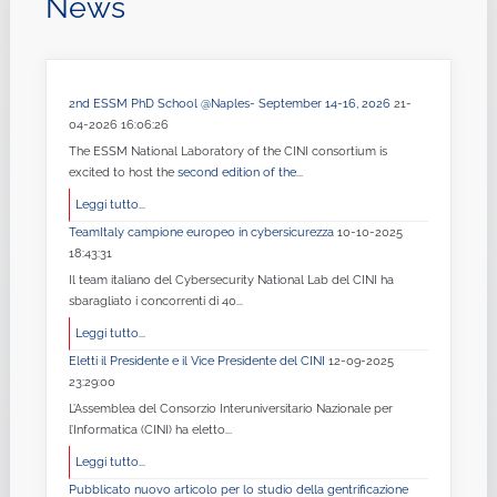
News
2nd ESSM PhD School @Naples- September 14-16, 2026
21-
04-2026 16:06:26
The ESSM National Laboratory of the CINI consortium is
excited to host the
second edition of the
...
Leggi tutto...
TeamItaly campione europeo in cybersicurezza
10-10-2025
18:43:31
Il team italiano del Cybersecurity National Lab del CINI ha
sbaragliato i concorrenti di 40...
Leggi tutto...
Eletti il Presidente e il Vice Presidente del CINI
12-09-2025
23:29:00
L’Assemblea del Consorzio Interuniversitario Nazionale per
l’Informatica (CINI) ha eletto...
Leggi tutto...
Pubblicato nuovo articolo per lo studio della gentrificazione