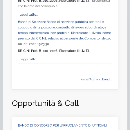
Rif. CINI: Prot. B_010_2026_Ricercatore III Liv. T.I.
Si comunica
che la data del colloquio è...
Leggi tutto...
Bando di Selezione Bando di selezione pubblica per titoli e
colloquio di n.1 posizione, contratto di lavoro subordinato, a
tempo indeterminato, con profilo di Ricercatore III livello, come
previsto dal C.C.N.L. relativo al personale del Comparto Istruzio
08-06-2026 15:23:30
Rif. CINI: Prot. B_010_2026_Ricercatore III Liv. T.I.
Leggi tutto...
vai all'Archivio Bandi...
Opportunità & Call
BANDO DI CONCORSO PER L’ARRUOLAMENTO DI UFFICIALI