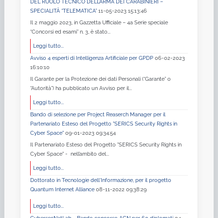
DEL RUOLO TECNICO DELL’ARMA DEI CARABINIERI –
SPECIALITÀ “TELEMATICA”
11-05-2023 15:13:46
Il 2 maggio 2023, in Gazzetta Ufficiale – 4a Serie speciale
“Concorsi ed esami” n. 3, è stato...
Leggi tutto...
Avviso 4 esperti di Intelligenza Artificiale per GPDP
06-02-2023
16:10:10
Il Garante per la Protezione dei dati Personali (“Garante” o
“Autorità”) ha pubblicato un Avviso per il...
Leggi tutto...
Bando di selezione per Project Reaserch Manager per il
Partenariato Esteso del Progetto "SERICS Security Rights in
Cyber Space"
09-01-2023 09:34:54
Il Partenariato Esteso del Progetto "SERICS Security Rights in
Cyber Space" - nell’ambito del...
Leggi tutto...
Dottorato in Tecnologie dell'Informazione, per il progetto
Quantum Internet Alliance
08-11-2022 09:38:29
Leggi tutto...