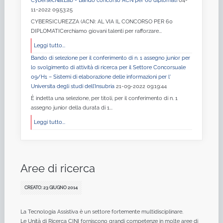
CybersecNatLab - Bando concorso ACN per 60 diplomati
04-
11-2022 09:53:25
CYBERSICUREZZA (ACN): AL VIA IL CONCORSO PER 60
DIPLOMATICerchiamo giovani talenti per rafforzare...
Leggi tutto...
Bando di selezione per il conferimento di n. 1 assegno junior per
lo svolgimento di attività di ricerca per il Settore Concorsuale
09/H1 – Sistemi di elaborazione delle informazioni per l'
Universita degli studi dell’Insubria
21-09-2022 09:19:44
È indetta una selezione, per titoli, per il conferimento di n. 1
assegno junior della durata di 1...
Leggi tutto...
Aree di ricerca
CREATO: 23 GIUGNO 2014
La Tecnologia Assistiva è un settore fortemente multidisciplinare.
Le Unità di Ricerca CINI forniscono grandi competenze in molte aree di