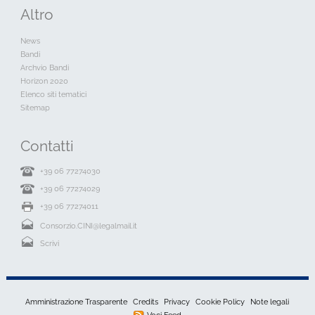
Altro
News
Bandi
Archvio Bandi
Horizon 2020
Elenco siti tematici
Sitemap
Contatti
+39 06 77274030
+39 06 77274029
+39 06 77274011
Consorzio.CINI@legalmail.it
Scrivi
Amministrazione Trasparente
Credits
Privacy
Cookie Policy
Note legali
Voci Feed