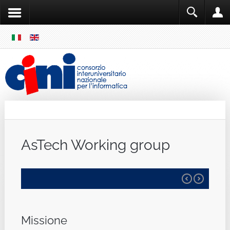
SKIP
MENU
Cini
Single Sign ON
AsTech Working group
Missione