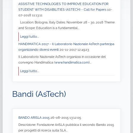
ASSISTIVE TECHNOLOGIES TO IMPROVE EDUCATION FOR
STUDENT WITH DISABILITIES (ASTECH) - Call for Papers
10-
07-2018 11:13:11
Location: Bologna, Italy Dates: November 28 - 30, 2018 Theme
and Scope: Education is a fundamental...
Leggi tutto...
HANDIMATICA 2017 - Il Laboratorio Nazionale AsTech partecipa
organizzando diversi eventi
20-11-2017 12:49:23
Il Laboratorio Nazionale AsTech organizza in occasione del
convegno Handimatica (
www.handimatica.com
)...
Leggi tutto...
Bandi (AsTech)
BANDO ARISLA 2015
26-08-2015 13:12:05
Descrizione: Fondazione AriSLA pubblica il secondo Bando 2015
per progetti di ricerca sulla SLA...