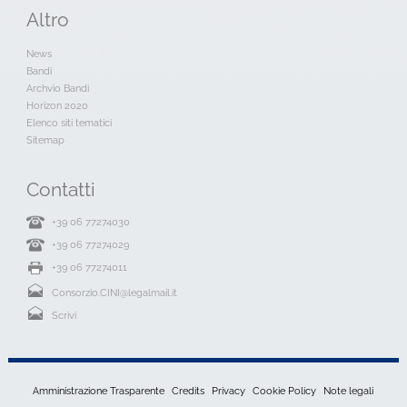
Altro
News
Bandi
Archvio Bandi
Horizon 2020
Elenco siti tematici
Sitemap
Contatti
+39 06 77274030
+39 06 77274029
+39 06 77274011
Consorzio.CINI@legalmail.it
Scrivi
Amministrazione Trasparente
Credits
Privacy
Cookie Policy
Note legali