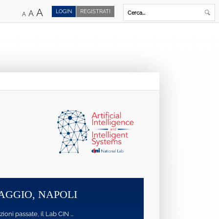
A
LOGIN
REGISTRATI
A
A
 MAGGIO, NAPOLI
oni passate, il Lab CIN ...