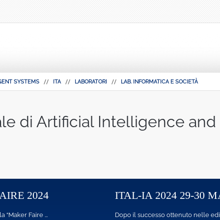
IGENT SYSTEMS
ITA
LABORATORI
LAB. INFORMATICA E SOCIETÀ
e di Artificial Intelligence and
AIRE 2024
ITAL-IA 2024 29-30
 “Maker Faire ...
Dopo il successo ottenuto nelle edizi