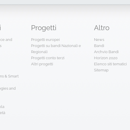
i
Progetti
Altro
ence and
Progetti europei
News
s
Progetti su bandi Nazionali e
Bandi
Regionali
Archvio Bandi
Progetti conto terzi
Horizon 2020
Altri progetti
Elenco siti tematici
Sitemap
s & Smart
ogies and
ola
età