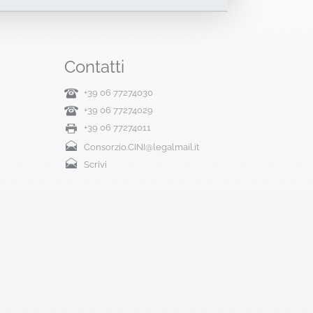
Contatti
+39 06 77274030
+39 06 77274029
+39 06 77274011
Consorzio.CINI@legalmail.it
Scrivi