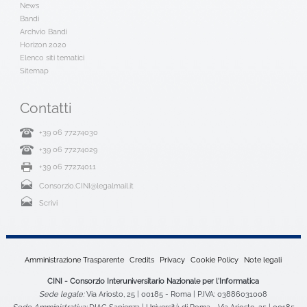
News
Bandi
Archvio Bandi
Horizon 2020
Elenco siti tematici
Sitemap
Contatti
+39 06 77274030
+39 06 77274029
+39 06 77274011
Consorzio.CINI@legalmail.it
Scrivi
Amministrazione Trasparente
Credits
Privacy
Cookie Policy
Note legali
CINI - Consorzio Interuniversitario Nazionale per l'Informatica
Sede legale:
Via Ariosto, 25 | 00185 - Roma | P.IVA: 03886031008