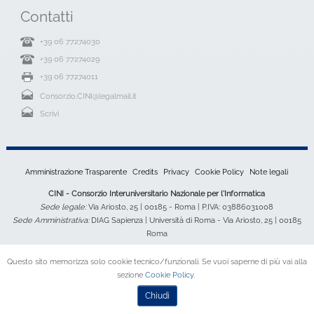
Contatti
+39 06 77274030
+39 06 77274029
+39 06 77274011
Consorzio.CINI@legalmail.it
Scrivi
Amministrazione Trasparente
Credits
Privacy
Cookie Policy
Note legali
CINI - Consorzio Interuniversitario Nazionale per l'Informatica
Sede legale:
Via Ariosto, 25 | 00185 - Roma | P.IVA: 03886031008
Sede Amministrativa:
DIAG Sapienza | Università di Roma - Via Ariosto, 25 | 00185
Roma
Questo sito memorizza solo cookie tecnico/funzionali. Se vuoi saperne di più vai alla
sezione
Cookie Policy
.
Chiudi
Desktop Version