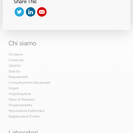
Share This
Chi
siamo
Chi siamo
Consorzio
Obiettivi
Statuto
Regolamenti
Comunicazione Istituzionale
Organi
Organizzazione
Piano di Mandato
Posizionamento
Fatturazione Elettronica
Registrazione Evento
Laboratori