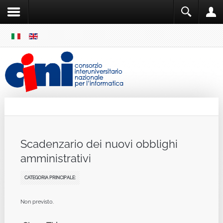
SKIP
MENU
Cini
Single Sign ON
Scadenzario dei nuovi obblighi
amministrativi
CATEGORIA PRINCIPALE:
Non previsto.