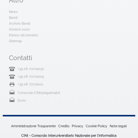
Altro
News
Bandi
Archvio Bandi
Horizon 2020
Elenco siti tematici
Sitemap
Contatti
+39 06 77274030
+39 06 77274029
+39 06 77274011
Consorzio.CINI@legalmail.it
Scrivi
Amministrazione Trasparente
Credits
Privacy
Cookie Policy
Note legali
CINI - Consorzio Interuniversitario Nazionale per l'Informatica