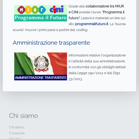
Grazie alla
collaborazione tra MIUR
e CINI
prende l'avvio
"Programma il
futuro".
Lezioni e materiali on line sul
sito
programmailfuturo.it
. La “buona
scuola” muove i primi passi a partire dal
coding
.
Amministrazione trasparente
Informazioni relative l'organizzazione
e l'attività della sua amministrazione,
in conformità con gli obblighi dettati
dalla Legge 190/2012 e dal Dlgs
33/2013.
Chi
siamo
Chi siamo
Consorzio