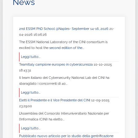
News
2nd ESSM PhD School @Naples- September 14-16, 2026
21-
04-2026 16:06:26
The ESSM National Laboratory of the CINI consortium is
excited to host the
second edition of the
...
Leggi tutto...
TeamItaly campione europeo in cybersicurezza
10-10-2025
18:43:31
Il team italiano del Cybersecurity National Lab del CINI ha
sbaragliato i concorrenti di 40...
Leggi tutto...
Eletti il Presidente e il Vice Presidente del CINI
12-09-2025
23:29:00
L’Assemblea del Consorzio Interuniversitario Nazionale per
l’Informatica (CINI) ha eletto...
Leggi tutto...
Pubblicato nuovo articolo per lo studio della gentrificazione