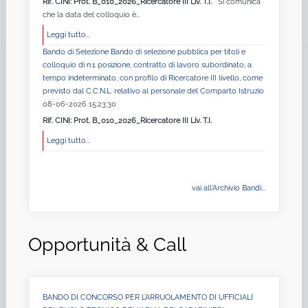
Rif. CINI: Prot. B_010_2026_Ricercatore III Liv. T.I.
Si comunica
che la data del colloquio è...
Leggi tutto...
Bando di Selezione Bando di selezione pubblica per titoli e
colloquio di n.1 posizione, contratto di lavoro subordinato, a
tempo indeterminato, con profilo di Ricercatore III livello, come
previsto dal C.C.N.L. relativo al personale del Comparto Istruzio
08-06-2026 15:23:30
Rif. CINI: Prot. B_010_2026_Ricercatore III Liv. T.I.
Leggi tutto...
vai all'Archivio Bandi...
Opportunità & Call
BANDO DI CONCORSO PER L’ARRUOLAMENTO DI UFFICIALI