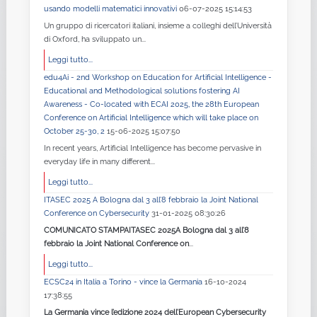
usando modelli matematici innovativi
06-07-2025 15:14:53
Un gruppo di ricercatori italiani, insieme a colleghi dell’Università
di Oxford, ha sviluppato un...
Leggi tutto...
edu4Ai - 2nd Workshop on Education for Artificial Intelligence -
Educational and Methodological solutions fostering AI
Awareness - Co-located with ECAI 2025, the 28th European
Conference on Artificial Intelligence which will take place on
October 25-30, 2
15-06-2025 15:07:50
In recent years, Artificial Intelligence has become pervasive in
everyday life in many different...
Leggi tutto...
ITASEC 2025 A Bologna dal 3 all’8 febbraio la Joint National
Conference on Cybersecurity
31-01-2025 08:30:26
COMUNICATO STAMPA
ITASEC 2025
A Bologna dal 3 all’8
febbraio la Joint National Conference on
...
Leggi tutto...
ECSC24 in Italia a Torino - vince la Germania
16-10-2024
17:38:55
La Germania vince l’edizione 2024 dell’European Cybersecurity