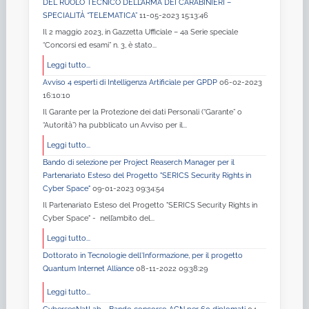
DEL RUOLO TECNICO DELL’ARMA DEI CARABINIERI –
SPECIALITÀ “TELEMATICA”
11-05-2023 15:13:46
Il 2 maggio 2023, in Gazzetta Ufficiale – 4a Serie speciale
“Concorsi ed esami” n. 3, è stato...
Leggi tutto...
Avviso 4 esperti di Intelligenza Artificiale per GPDP
06-02-2023
16:10:10
Il Garante per la Protezione dei dati Personali (“Garante” o
“Autorità”) ha pubblicato un Avviso per il...
Leggi tutto...
Bando di selezione per Project Reaserch Manager per il
Partenariato Esteso del Progetto "SERICS Security Rights in
Cyber Space"
09-01-2023 09:34:54
Il Partenariato Esteso del Progetto "SERICS Security Rights in
Cyber Space" - nell’ambito del...
Leggi tutto...
Dottorato in Tecnologie dell'Informazione, per il progetto
Quantum Internet Alliance
08-11-2022 09:38:29
Leggi tutto...