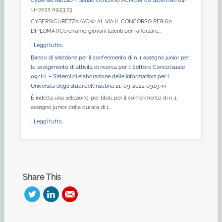
CybersecNatLab - Bando concorso ACN per 60 diplomati
04-
11-2022 09:53:25
CYBERSICUREZZA (ACN): AL VIA IL CONCORSO PER 60
DIPLOMATICerchiamo giovani talenti per rafforzare...
Leggi tutto...
Bando di selezione per il conferimento di n. 1 assegno junior per
lo svolgimento di attività di ricerca per il Settore Concorsuale
09/H1 – Sistemi di elaborazione delle informazioni per l'
Universita degli studi dell’Insubria
21-09-2022 09:19:44
È indetta una selezione, per titoli, per il conferimento di n. 1
assegno junior della durata di 1...
Leggi tutto...
Share This