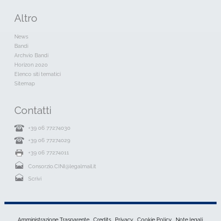
Altro
News
Bandi
Archvio Bandi
Horizon 2020
Elenco siti tematici
Sitemap
Contatti
+39 06 77274030
+39 06 77274029
+39 06 77274011
Consorzio.CINI@legalmail.it
Scrivi
Amministrazione Trasparente
Credits
Privacy
Cookie Policy
Note legali