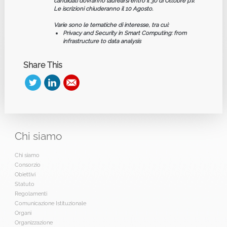
candidati dovranno laurearsi entro il 30 di Ottobre p.v.
Le iscrizioni chiuderanno il
10 Agosto
.
Varie sono le tematiche di interesse, tra cui:
Privacy and Security in Smart Computing: from
infrastructure to data analysis
Share This
Chi
siamo
Chi siamo
Consorzio
Obiettivi
Statuto
Regolamenti
Comunicazione Istituzionale
Organi
Organizzazione