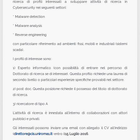
ricerca di profili interessati a sviluppare attività di ricerca in
Cybersecurity nei seguenti settori:
* Malware detection
* Malware analysis
* Reverse engineering
con particolare riferimento ad ambienti fissi, mobili e industriali (sistemi
scada).
I profili di interesse sono:
1) Esperto informatico (con possibilità di entrare nel percorso di
Dottorato di ricerca se di interesse). Questa profilo richiede una laurea di
secondo livello o particolari esperienze specifiche provabili nel settore.
2) post doc. Questa posizione richiede il possesso del titolo di dottorato
di ricerca.
3) ricercatore di tipo A
L'attività di ricerca è innestata all'interno di collaborazioni con attori
pubblici e privati.
Gli interessati possono inviare una email con allegato il CV all'indirizzo
(
direttore@cis.uniroma1.it
) entro il
15 Luglio 2016
.