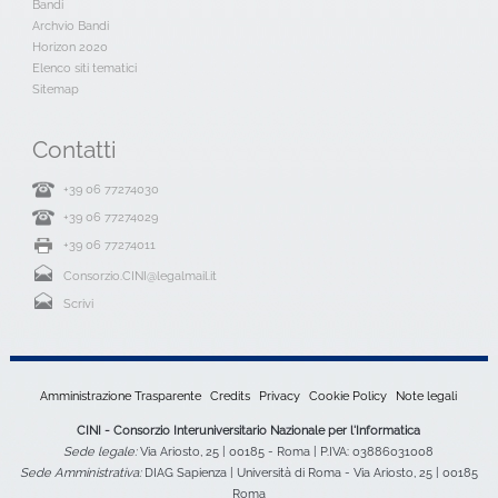
Bandi
Archvio Bandi
Horizon 2020
Elenco siti tematici
Sitemap
Contatti
+39 06 77274030
+39 06 77274029
+39 06 77274011
Consorzio.CINI@legalmail.it
Scrivi
Amministrazione Trasparente
Credits
Privacy
Cookie Policy
Note legali
CINI - Consorzio Interuniversitario Nazionale per l'Informatica
Sede legale:
Via Ariosto, 25 | 00185 - Roma | P.IVA: 03886031008
Sede Amministrativa:
DIAG Sapienza | Università di Roma - Via Ariosto, 25 | 00185
Roma