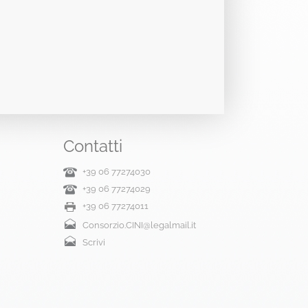
Contatti
+39 06 77274030
+39 06 77274029
+39 06 77274011
Consorzio.CINI@legalmail.it
Scrivi