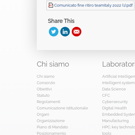
Comunicato fine ritiro teamitaly 2022 (1).pdf
Share This
Chi
siamo
Laborator
Chi siamo
Artificial Intellig
Consorzio
Intelligent system
Obiettivi
Data Science
Statuto
CFC
Regolamenti
Cybersecurity
Comunicazione Istituzionale
Digital Health
Organi
Embedded System
Organizzazione
Manufacturing
Piano di Mandato
HPC: key technol
Posizionamento
tools