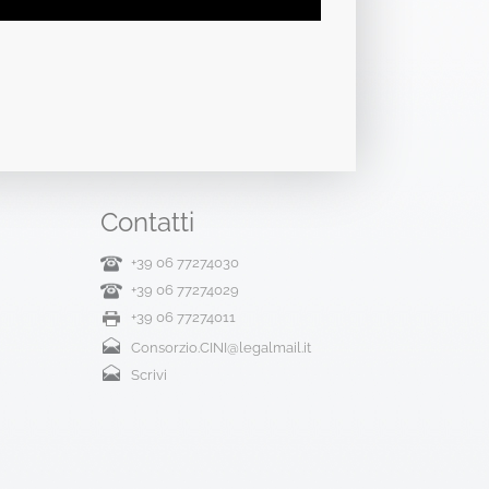
Contatti
+39 06 77274030
+39 06 77274029
+39 06 77274011
Consorzio.CINI@legalmail.it
Scrivi