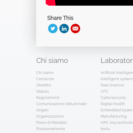
Share This
Chi
siamo
Laborator
Chi siamo
Artificial Intellig
Consorzio
Intelligent system
Obiettivi
Data Science
Statuto
CFC
Regolamenti
Cybersecurity
Comunicazione Istituzionale
Digital Health
Organi
Embedded System
Organizzazione
Manufacturing
Piano di Mandato
HPC: key technol
Posizionamento
tools