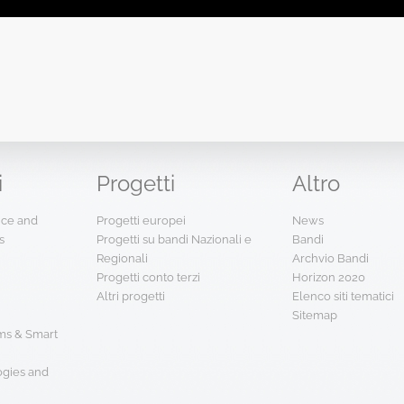
i
Progetti
Altro
ence and
Progetti europei
News
s
Progetti su bandi Nazionali e
Bandi
Regionali
Archvio Bandi
Progetti conto terzi
Horizon 2020
Altri progetti
Elenco siti tematici
Sitemap
s & Smart
ogies and