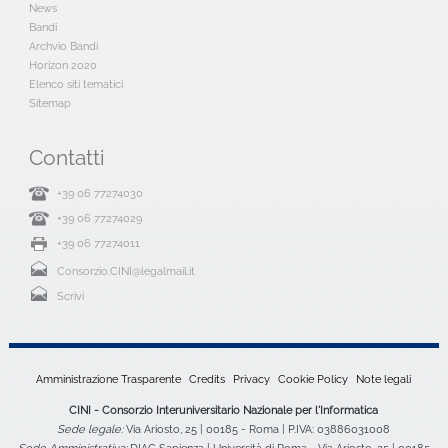
News
Bandi
Archvio Bandi
Horizon 2020
Elenco siti tematici
Sitemap
Contatti
+39 06 77274030
+39 06 77274029
+39 06 77274011
Consorzio.CINI@legalmail.it
Scrivi
Amministrazione Trasparente
Credits
Privacy
Cookie Policy
Note legali
CINI - Consorzio Interuniversitario Nazionale per l'Informatica
Sede legale:
Via Ariosto, 25 | 00185 - Roma | P.IVA: 03886031008