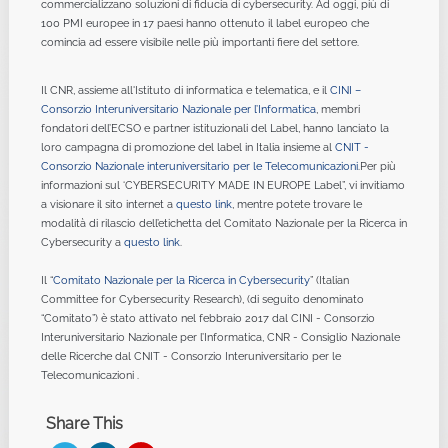
commercializzano soluzioni di fiducia di cybersecurity. Ad oggi, più di
100 PMI europee in 17 paesi hanno ottenuto il label europeo che
comincia ad essere visibile nelle più importanti fiere del settore.
Il CNR, assieme all'Istituto di informatica e telematica, e il
CINI –
Consorzio Interuniversitario Nazionale per l’Informatica
, membri
fondatori dell’ECSO e partner istituzionali del Label, hanno lanciato la
loro campagna di promozione del label in Italia insieme al
CNIT -
Consorzio Nazionale interuniversitario per le Telecomunicazioni
.Per più
informazioni sul ‘CYBERSECURITY MADE IN EUROPE Label”, vi invitiamo
a visionare il sito internet a
questo link
, mentre potete trovare le
modalità di rilascio dell’etichetta del Comitato Nazionale per la Ricerca in
Cybersecurity a
questo link
.
Il “
Comitato Nazionale per la Ricerca in Cybersecurity
” (Italian
Committee for Cybersecurity Research), (di seguito denominato
“Comitato”) è stato attivato nel febbraio 2017 dal CINI - Consorzio
Interuniversitario Nazionale per l’Informatica, CNR - Consiglio Nazionale
delle Ricerche dal CNIT - Consorzio Interuniversitario per le
Telecomunicazioni .
Share This