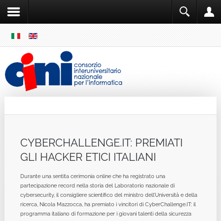
SKIP
MENU
Cini
Single Sign ON
CYBERCHALLENGE.IT: PREMIATI
GLI HACKER ETICI ITALIANI
Durante una sentita cerimonia online che ha registrato una
partecipazione record nella storia del Laboratorio nazionale di
cybersecurity, il consigliere scientifico del ministro dell’Università e della
ricerca, Nicola Mazzocca, ha premiato i vincitori di CyberChallenge.IT: il
programma italiano di formazione per i giovani talenti della sicurezza