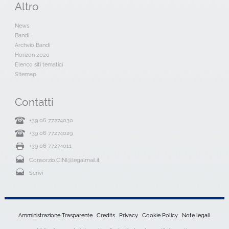
Altro
News
Bandi
Archvio Bandi
Horizon 2020
Elenco siti tematici
Sitemap
Contatti
+39 06 77274030
+39 06 77274029
+39 06 77274011
Consorzio.CINI@legalmail.it
Scrivi
Amministrazione Trasparente
Credits
Privacy
Cookie Policy
Note legali