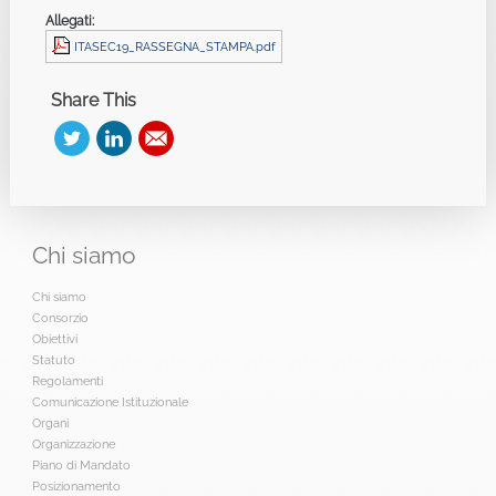
Allegati:
ITASEC19_RASSEGNA_STAMPA.pdf
Share This
Chi
siamo
Chi siamo
Consorzio
Obiettivi
Statuto
Regolamenti
Comunicazione Istituzionale
Organi
Organizzazione
Piano di Mandato
Posizionamento