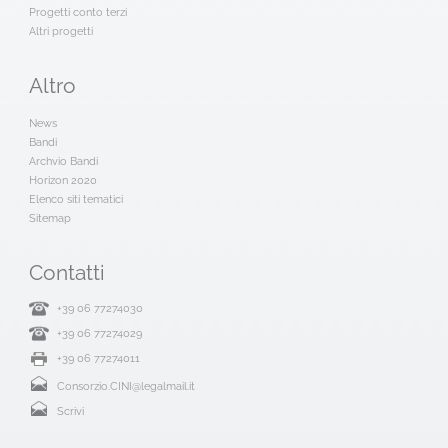
Progetti conto terzi
Altri progetti
Altro
News
Bandi
Archvio Bandi
Horizon 2020
Elenco siti tematici
Sitemap
Contatti
+39 06 77274030
+39 06 77274029
+39 06 77274011
Consorzio.CINI@legalmail.it
Scrivi