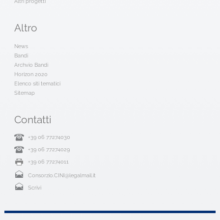
Altri progetti
Altro
News
Bandi
Archvio Bandi
Horizon 2020
Elenco siti tematici
Sitemap
Contatti
+39 06 77274030
+39 06 77274029
+39 06 77274011
Consorzio.CINI@legalmail.it
Scrivi