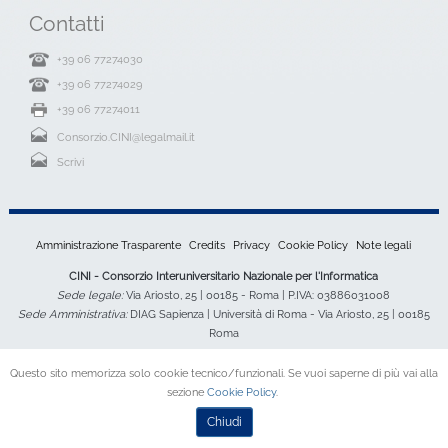
Contatti
+39 06 77274030
+39 06 77274029
+39 06 77274011
Consorzio.CINI@legalmail.it
Scrivi
Amministrazione Trasparente
Credits
Privacy
Cookie Policy
Note legali
CINI - Consorzio Interuniversitario Nazionale per l'Informatica
Sede legale:
Via Ariosto, 25 | 00185 - Roma | P.IVA: 03886031008
Sede Amministrativa:
DIAG Sapienza | Università di Roma - Via Ariosto, 25 | 00185
Roma
Questo sito memorizza solo cookie tecnico/funzionali. Se vuoi saperne di più vai alla
sezione
Cookie Policy
.
Chiudi
Desktop Version