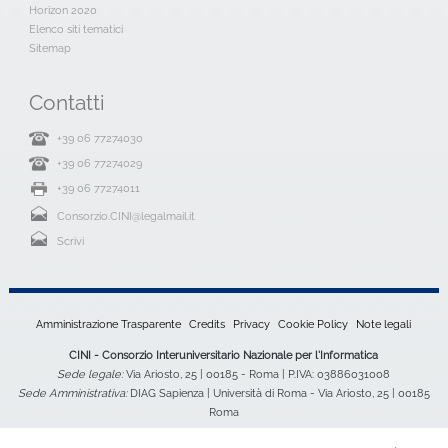
Horizon 2020
Elenco siti tematici
Sitemap
Contatti
+39 06 77274030
+39 06 77274029
+39 06 77274011
Consorzio.CINI@legalmail.it
Scrivi
Amministrazione Trasparente
Credits
Privacy
Cookie Policy
Note legali
CINI - Consorzio Interuniversitario Nazionale per l'Informatica
Sede legale:
Via Ariosto, 25 | 00185 - Roma | P.IVA: 03886031008
Sede Amministrativa:
DIAG Sapienza | Università di Roma - Via Ariosto, 25 | 00185
Roma