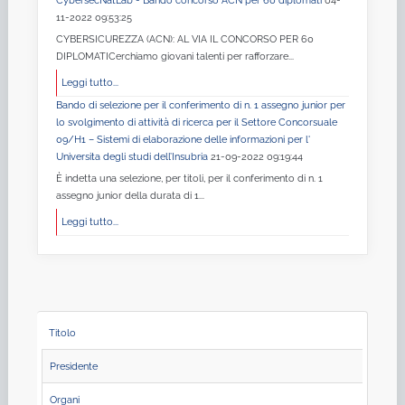
CybersecNatLab - Bando concorso ACN per 60 diplomati
04-
11-2022 09:53:25
CYBERSICUREZZA (ACN): AL VIA IL CONCORSO PER 60
DIPLOMATICerchiamo giovani talenti per rafforzare...
Leggi tutto...
Bando di selezione per il conferimento di n. 1 assegno junior per
lo svolgimento di attività di ricerca per il Settore Concorsuale
09/H1 – Sistemi di elaborazione delle informazioni per l'
Universita degli studi dell’Insubria
21-09-2022 09:19:44
È indetta una selezione, per titoli, per il conferimento di n. 1
assegno junior della durata di 1...
Leggi tutto...
Titolo
Presidente
Organi