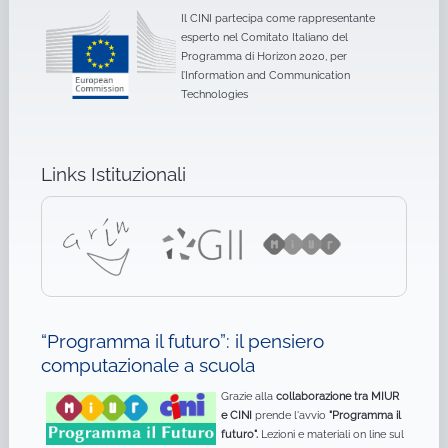
Il CINI partecipa come rappresentante
esperto nel Comitato Italiano del
Programma di Horizon 2020, per
l’Information and Communication
Technologies
Links Istituzionali
“Programma il futuro”: il pensiero
computazionale a scuola
Grazie alla
collaborazione tra MIUR
e CINI
prende l'avvio
"Programma il
futuro".
Lezioni e materiali on line sul