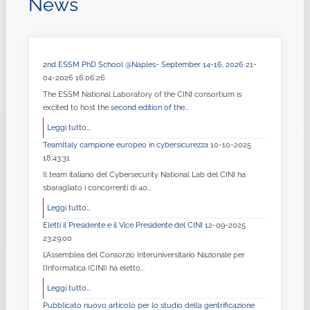
News
2nd ESSM PhD School @Naples- September 14-16, 2026
21-
04-2026 16:06:26
The ESSM National Laboratory of the CINI consortium is
excited to host the
second edition of the
...
Leggi tutto...
TeamItaly campione europeo in cybersicurezza
10-10-2025
18:43:31
Il team italiano del Cybersecurity National Lab del CINI ha
sbaragliato i concorrenti di 40...
Leggi tutto...
Eletti il Presidente e il Vice Presidente del CINI
12-09-2025
23:29:00
L’Assemblea del Consorzio Interuniversitario Nazionale per
l’Informatica (CINI) ha eletto...
Leggi tutto...
Pubblicato nuovo articolo per lo studio della gentrificazione