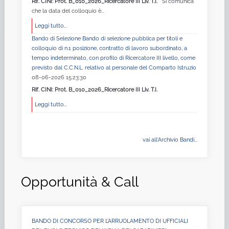
Rif. CINI: Prot. B_010_2026_Ricercatore III Liv. T.I.
Si comunica
che la data del colloquio è...
Leggi tutto...
Bando di Selezione Bando di selezione pubblica per titoli e
colloquio di n.1 posizione, contratto di lavoro subordinato, a
tempo indeterminato, con profilo di Ricercatore III livello, come
previsto dal C.C.N.L. relativo al personale del Comparto Istruzio
08-06-2026 15:23:30
Rif. CINI: Prot. B_010_2026_Ricercatore III Liv. T.I.
Leggi tutto...
vai all'Archivio Bandi...
Opportunità & Call
BANDO DI CONCORSO PER L’ARRUOLAMENTO DI UFFICIALI