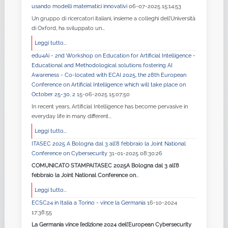
usando modelli matematici innovativi
06-07-2025 15:14:53
Un gruppo di ricercatori italiani, insieme a colleghi dell’Università
di Oxford, ha sviluppato un...
Leggi tutto...
edu4Ai - 2nd Workshop on Education for Artificial Intelligence -
Educational and Methodological solutions fostering AI
Awareness - Co-located with ECAI 2025, the 28th European
Conference on Artificial Intelligence which will take place on
October 25-30, 2
15-06-2025 15:07:50
In recent years, Artificial Intelligence has become pervasive in
everyday life in many different...
Leggi tutto...
ITASEC 2025 A Bologna dal 3 all’8 febbraio la Joint National
Conference on Cybersecurity
31-01-2025 08:30:26
COMUNICATO STAMPA
ITASEC 2025
A Bologna dal 3 all’8
febbraio la Joint National Conference on
...
Leggi tutto...
ECSC24 in Italia a Torino - vince la Germania
16-10-2024
17:38:55
La Germania vince l’edizione 2024 dell’European Cybersecurity