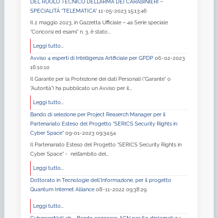
DEL RUOLO TECNICO DELL’ARMA DEI CARABINIERI –
SPECIALITÀ “TELEMATICA”
11-05-2023 15:13:46
Il 2 maggio 2023, in Gazzetta Ufficiale – 4a Serie speciale
“Concorsi ed esami” n. 3, è stato...
Leggi tutto...
Avviso 4 esperti di Intelligenza Artificiale per GPDP
06-02-2023
16:10:10
Il Garante per la Protezione dei dati Personali (“Garante” o
“Autorità”) ha pubblicato un Avviso per il...
Leggi tutto...
Bando di selezione per Project Reaserch Manager per il
Partenariato Esteso del Progetto "SERICS Security Rights in
Cyber Space"
09-01-2023 09:34:54
Il Partenariato Esteso del Progetto "SERICS Security Rights in
Cyber Space" - nell’ambito del...
Leggi tutto...
Dottorato in Tecnologie dell'Informazione, per il progetto
Quantum Internet Alliance
08-11-2022 09:38:29
Leggi tutto...