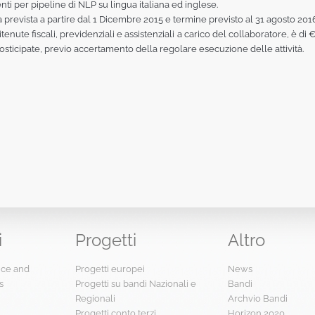
nti per pipeline di NLP su lingua italiana ed inglese.
a prevista a partire dal 1 Dicembre 2015 e termine previsto al 31 agosto 201
ritenute fiscali, previdenziali e assistenziali a carico del collaboratore, è
sticipate, previo accertamento della regolare esecuzione delle attività.
i
Progetti
Altro
ence and
Progetti europei
News
s
Progetti su bandi Nazionali e
Bandi
Regionali
Archvio Bandi
Progetti conto terzi
Horizon 2020