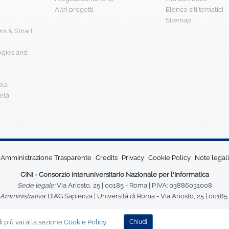
Altri progetti
Elenco siti tematici
Sitemap
s & Smart
ogies and
ola
età
Amministrazione Trasparente
Credits
Privacy
Cookie Policy
Note legali
CINI - Consorzio Interuniversitario Nazionale per l'Informatica
Sede legale:
Via Ariosto, 25 | 00185 - Roma | P.IVA: 03886031008
Amministrativa:
DIAG Sapienza | Università di Roma - Via Ariosto, 25 | 0018
 più vai alla sezione
Cookie Policy
.
Chiudi