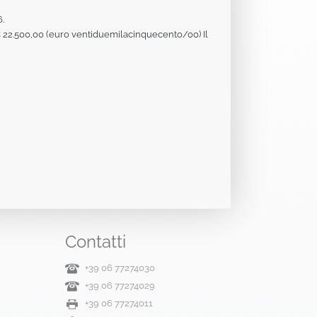
6.
 di € 22.500,00 (euro ventiduemilacinquecento/00) Il
Contatti
+39 06 77274030
+39 06 77274029
+39 06 77274011