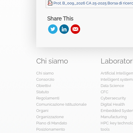
Prot. B_009_2026 CA 25-2025 Borsa di ricer
Share This
Chi
siamo
Laborator
Chi siamo
Artificial Intellig
Consorzio
Intelligent system
Obiettivi
Data Science
Statuto
CFC
Regolamenti
Cybersecurity
Comunicazione Istituzionale
Digital Health
Organi
Embedded System
Organizzazione
Manufacturing
Piano di Mandato
HPC: key technol
Posizionamento
tools