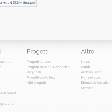
ca H1 LN ESSM_final.pdf
i
Progetti
Altro
ence and
Progetti europei
News
s
Progetti su bandi Nazionali e
Bandi
Regionali
Archvio Bandi
Progetti conto terzi
Horizon 2020
Altri progetti
Elenco siti tematici
Sitemap
s & Smart
ogies and