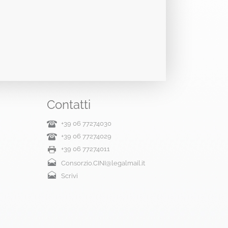
Contatti
+39 06 77274030
+39 06 77274029
+39 06 77274011
Consorzio.CINI@legalmail.it
Scrivi