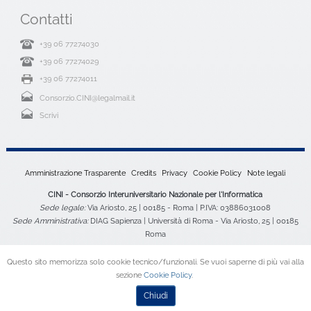
Contatti
+39 06 77274030
+39 06 77274029
+39 06 77274011
Consorzio.CINI@legalmail.it
Scrivi
Amministrazione Trasparente
Credits
Privacy
Cookie Policy
Note legali
CINI - Consorzio Interuniversitario Nazionale per l'Informatica
Sede legale:
Via Ariosto, 25 | 00185 - Roma | P.IVA: 03886031008
Sede Amministrativa:
DIAG Sapienza | Università di Roma - Via Ariosto, 25 | 00185
Roma
Questo sito memorizza solo cookie tecnico/funzionali. Se vuoi saperne di più vai alla
sezione
Cookie Policy
.
Chiudi
Desktop Version