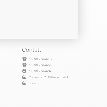
Contatti
+39 06 77274030
+39 06 77274029
+39 06 77274011
Consorzio.CINI@legalmail.it
Scrivi