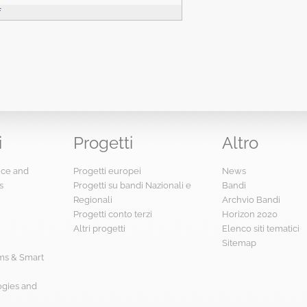
f
i
Progetti
Altro
ence and
Progetti europei
News
s
Progetti su bandi Nazionali e
Bandi
Regionali
Archvio Bandi
Progetti conto terzi
Horizon 2020
Altri progetti
Elenco siti tematici
Sitemap
s & Smart
ogies and