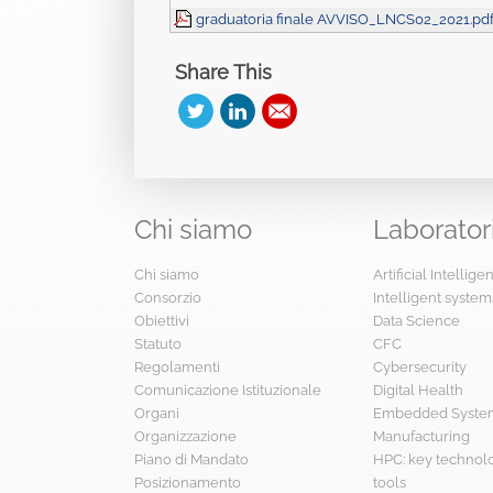
graduatoria finale AVVISO_LNCS02_2021.pd
Share This
Chi
siamo
Laborator
Chi siamo
Artificial Intellig
Consorzio
Intelligent system
Obiettivi
Data Science
Statuto
CFC
Regolamenti
Cybersecurity
Comunicazione Istituzionale
Digital Health
Organi
Embedded System
Organizzazione
Manufacturing
Piano di Mandato
HPC: key technol
Posizionamento
tools