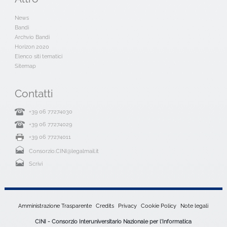
News
Bandi
Archvio Bandi
Horizon 2020
Elenco siti tematici
Sitemap
Contatti
+39 06 77274030
+39 06 77274029
+39 06 77274011
Consorzio.CINI@legalmail.it
Scrivi
Amministrazione Trasparente
Credits
Privacy
Cookie Policy
Note legali
CINI - Consorzio Interuniversitario Nazionale per l'Informatica