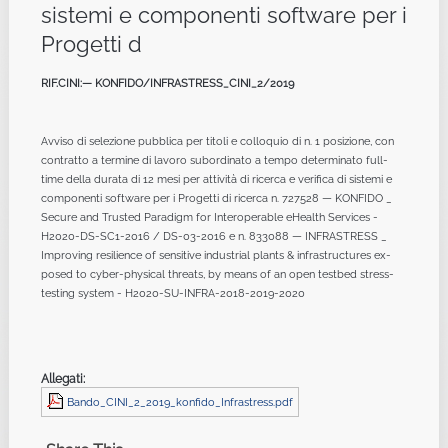
sistemi e componenti software per i
Progetti d
RIF.CINI:— KONFIDO/INFRASTRESS_CINI_2/2019
Avviso di selezione pubblica per titoli e colloquio di n. 1 posizione, con
contratto a termine di lavoro subordinato a tempo determinato full-
time della durata di 12 mesi per attività di ricerca e verifica di sistemi e
componenti software per i Progetti di ricerca n. 727528 — KONFIDO _
Secure and Trusted Paradigm for Interoperable eHealth Services -
H2020-DS-SC1-2016 / DS-03-2016 e n. 833088 — INFRASTRESS _
Improving resilience of sensitive industrial plants & infrastructures ex-
posed to cyber-physical threats, by means of an open testbed stress-
testing system - H2020-SU-INFRA-2018-2019-2020
Allegati:
Bando_CINI_2_2019_konfido_Infrastress.pdf