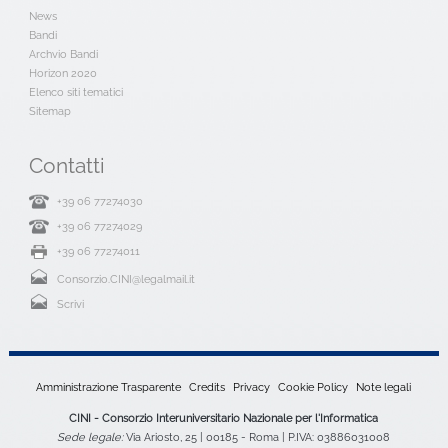
News
Bandi
Archvio Bandi
Horizon 2020
Elenco siti tematici
Sitemap
Contatti
+39 06 77274030
+39 06 77274029
+39 06 77274011
Consorzio.CINI@legalmail.it
Scrivi
Amministrazione Trasparente
Credits
Privacy
Cookie Policy
Note legali
CINI - Consorzio Interuniversitario Nazionale per l'Informatica
Sede legale:
Via Ariosto, 25 | 00185 - Roma | P.IVA: 03886031008