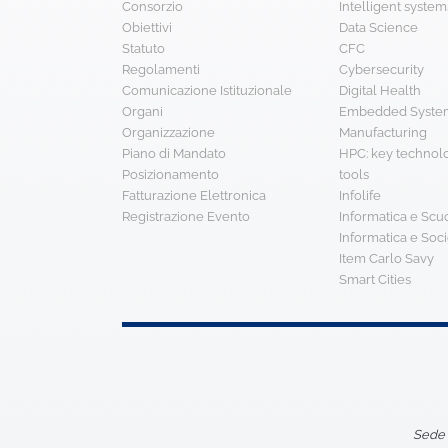
Consorzio
Intelligent system
Obiettivi
Data Science
Statuto
CFC
Regolamenti
Cybersecurity
Comunicazione Istituzionale
Digital Health
Organi
Embedded System
Organizzazione
Manufacturing
Piano di Mandato
HPC: key technol
Posizionamento
tools
Fatturazione Elettronica
Infolife
Registrazione Evento
Informatica e Scu
Informatica e Soci
Item Carlo Savy
Smart Cities
Sede 