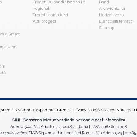
s
Progetti su bandi Nazionali e
Bandi
Regionali
Archvio Bandi
Progetti conto terzi
Horizon 2020
Altri progetti
Elenco siti tematici
Sitemap
s & Smart
ogies and
ola
età
Amministrazione Trasparente
Credits
Privacy
Cookie Policy
Note legali
CINI - Consorzio Interuniversitario Nazionale per l'Informatica
Sede legale:
Via Ariosto, 25 | 00185 - Roma | P.IVA: 03886031008
Amministrativa:
DIAG Sapienza | Università di Roma - Via Ariosto, 25 | 0018