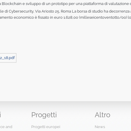
logia Blockchain e sviluppo di un prototipo per una piattaforma di valutazione 
ale di Cybersecurity, Via Ariosto 25, Roma La borsa di studio ha decorrenz
rattamento economico è fissato in euro 1.628,00 (milleseicentoventotto/00) lor
2_18.pdf
i
Progetti
Altro
ence and
Progetti europei
News