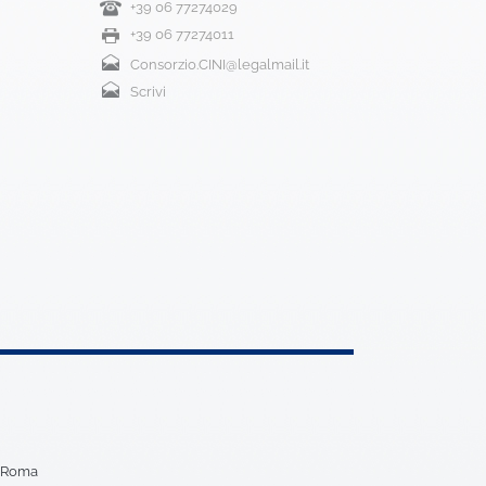
+39 06 77274029
+39 06 77274011
Consorzio.CINI@legalmail.it
Scrivi
5 Roma