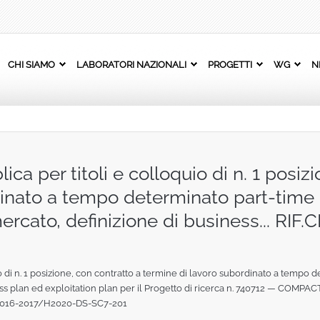
CHI SIAMO
LABORATORI NAZIONALI
PROGETTI
WG
N
ica per titoli e colloquio di n. 1 posiz
inato a tempo determinato part‐time d
i mercato, definizione di business... R
io di n. 1 posizione, con contratto a termine di lavoro subordinato a tempo 
siness plan ed exploitation plan per il Progetto di ricerca n. 740712 — COMP
‐2016‐2017/H2020‐DS‐SC7‐201