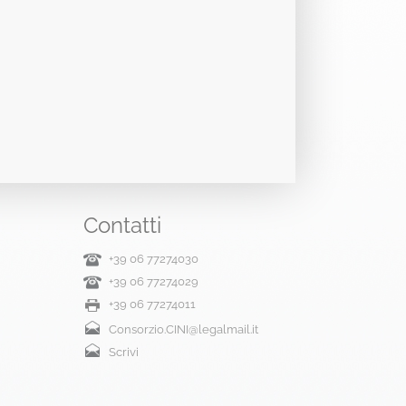
Contatti
+39 06 77274030
+39 06 77274029
+39 06 77274011
Consorzio.CINI@legalmail.it
Scrivi