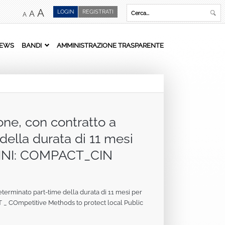
A
LOGIN
REGISTRATI
A
A
EWS
BANDI
AMMINISTRAZIONE TRASPARENTE
ione, con contratto a
ella durata di 11 mesi
IF.CINI: COMPACT_CIN
determinato part‐time della durata di 11 mesi per
ACT _ COmpetitive Methods to protect local Public