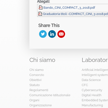
Allegati:
Bando_CINI_COMPACT_3_2018.pdf
Graduatoria titoli -COMPACT_CINI_3-2018.pd
Share This
Chi
siamo
Laborator
Chi siamo
Artificial Intellig
Consorzio
Intelligent system
Obiettivi
Data Science
Statuto
CFC
Regolamenti
Cybersecurity
Comunicazione Istituzionale
Digital Health
Organi
Embedded System
Organizzazione
Manufacturing