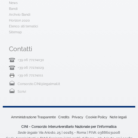
News
Bandi
Archvio Bandi
Horizon 2020
Elenco siti tematici
Sitemap
Contatti
+39 06 77274030
+39 06 77274029
+39 06 77274011
Consorzio.CINI@legalmail.it
Scrivi
Amministrazione Trasparente
Credits
Privacy
Cookie Policy
Note legali
CINI - Consorzio Interuniversitario Nazionale per l'Informatica
Sede legale:
Via Ariosto, 25 | 00185 - Roma | P.IVA: 03886031008