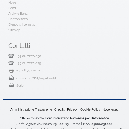
News
Bandi
Archvio Bandi
Horizon 2020
Elenco siti tematici
Sitemap
Contatti
+39 06 77274030
+39 06 77274029
+39 06 77274011
Consorzio.CINI@legalmail.it
Scrivi
Amministrazione Trasparente
Credits
Privacy
Cookie Policy
Note legali
CINI - Consorzio Interuniversitario Nazionale per l'Informatica
Sede legale:
Via Ariosto, 25 | 00185 - Roma | P.IVA: 03886031008