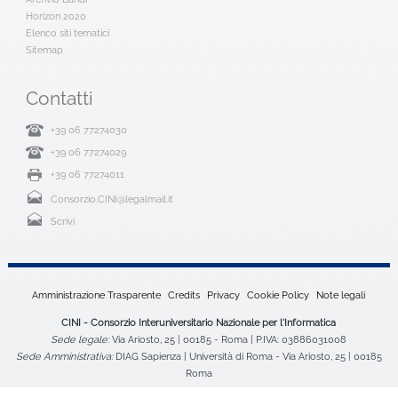
Horizon 2020
Elenco siti tematici
Sitemap
Contatti
+39 06 77274030
+39 06 77274029
+39 06 77274011
Consorzio.CINI@legalmail.it
Scrivi
Amministrazione Trasparente
Credits
Privacy
Cookie Policy
Note legali
CINI - Consorzio Interuniversitario Nazionale per l'Informatica
Sede legale:
Via Ariosto, 25 | 00185 - Roma | P.IVA: 03886031008
Sede Amministrativa:
DIAG Sapienza | Università di Roma - Via Ariosto, 25 | 00185
Roma