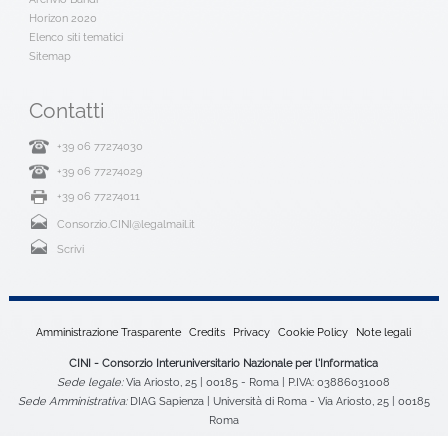
Horizon 2020
Elenco siti tematici
Sitemap
Contatti
+39 06 77274030
+39 06 77274029
+39 06 77274011
Consorzio.CINI@legalmail.it
Scrivi
Amministrazione Trasparente
Credits
Privacy
Cookie Policy
Note legali
CINI - Consorzio Interuniversitario Nazionale per l'Informatica
Sede legale:
Via Ariosto, 25 | 00185 - Roma | P.IVA: 03886031008
Sede Amministrativa:
DIAG Sapienza | Università di Roma - Via Ariosto, 25 | 00185
Roma