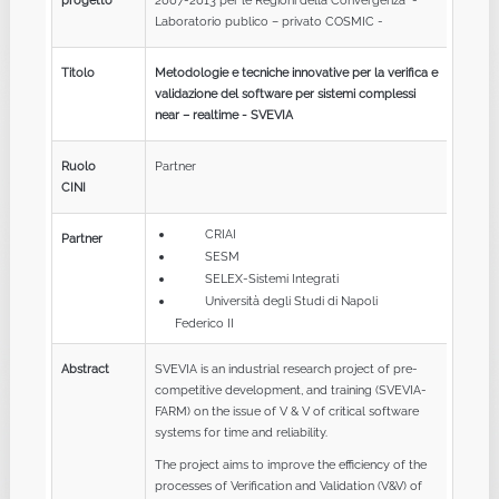
progetto
2007-2013 per le Regioni della Convergenza -
Laboratorio publico – privato COSMIC -
Titolo
Metodologie e tecniche innovative per la verifica e
validazione del software per sistemi complessi
near – realtime - SVEVIA
Ruolo
Partner
CINI
CRIAI
Partner
SESM
SELEX-Sistemi Integrati
Università degli Studi di Napoli
Federico II
Abstract
SVEVIA is an industrial research project of pre-
competitive development, and training (SVEVIA-
FARM) on the issue of V & V of critical software
systems for time and reliability.
The project aims to improve the efficiency of the
processes of Verification and Validation (V&V) of