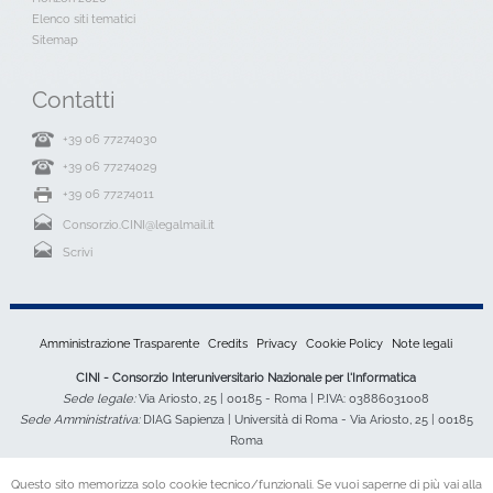
Elenco siti tematici
Sitemap
Contatti
+39 06 77274030
+39 06 77274029
+39 06 77274011
Consorzio.CINI@legalmail.it
Scrivi
Amministrazione Trasparente
Credits
Privacy
Cookie Policy
Note legali
CINI - Consorzio Interuniversitario Nazionale per l'Informatica
Sede legale:
Via Ariosto, 25 | 00185 - Roma | P.IVA: 03886031008
Sede Amministrativa:
DIAG Sapienza | Università di Roma - Via Ariosto, 25 | 00185
Roma
Questo sito memorizza solo cookie tecnico/funzionali. Se vuoi saperne di più vai alla