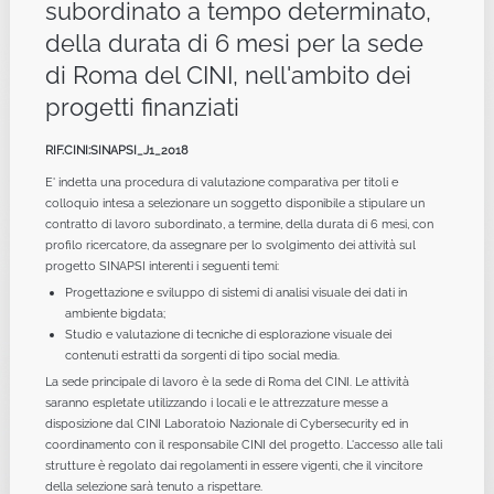
subordinato a tempo determinato,
della durata di 6 mesi per la sede
di Roma del CINI, nell'ambito dei
progetti finanziati
RIF.CINI:SINAPSI_J1_2018
E' indetta una procedura di valutazione comparativa per titoli e
colloquio intesa a selezionare un soggetto disponibile a stipulare un
contratto di lavoro subordinato, a termine, della durata di 6 mesi, con
profilo ricercatore, da assegnare per lo svolgimento dei attività sul
progetto SINAPSI interenti i seguenti temi:
Progettazione e sviluppo di sistemi di analisi visuale dei dati in
ambiente bigdata;
Studio e valutazione di tecniche di esplorazione visuale dei
contenuti estratti da sorgenti di tipo social media.
La sede principale di lavoro è la sede di Roma del CINI. Le attività
saranno espletate utilizzando i locali e le attrezzature messe a
disposizione dal CINI Laboratoio Nazionale di Cybersecurity ed in
coordinamento con il responsabile CINI del progetto. L'accesso alle tali
strutture è regolato dai regolamenti in essere vigenti, che il vincitore
della selezione sarà tenuto a rispettare.