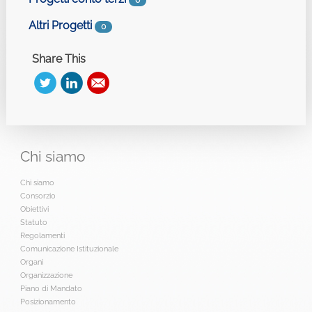
0
Altri Progetti
0
Share This
Chi
siamo
Chi siamo
Consorzio
Obiettivi
Statuto
Regolamenti
Comunicazione Istituzionale
Organi
Organizzazione
Piano di Mandato
Posizionamento