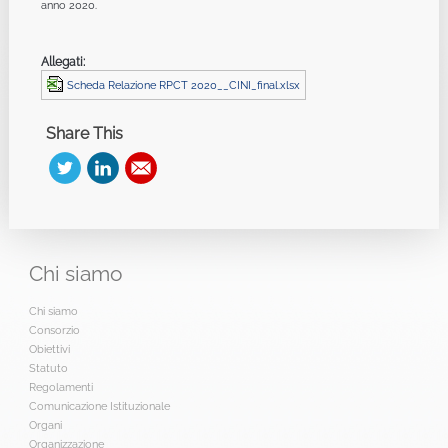
anno 2020.
Allegati:
Scheda Relazione RPCT 2020__CINI_final.xlsx
Share This
Chi
siamo
Chi siamo
Consorzio
Obiettivi
Statuto
Regolamenti
Comunicazione Istituzionale
Organi
Organizzazione