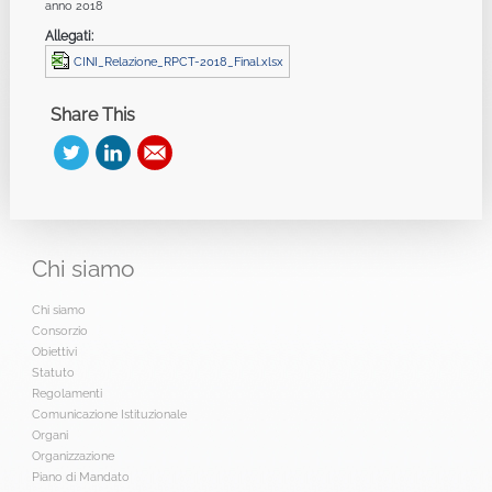
anno 2018
Allegati:
CINI_Relazione_RPCT-2018_Final.xlsx
Share This
Chi
siamo
Chi siamo
Consorzio
Obiettivi
Statuto
Regolamenti
Comunicazione Istituzionale
Organi
Organizzazione
Piano di Mandato