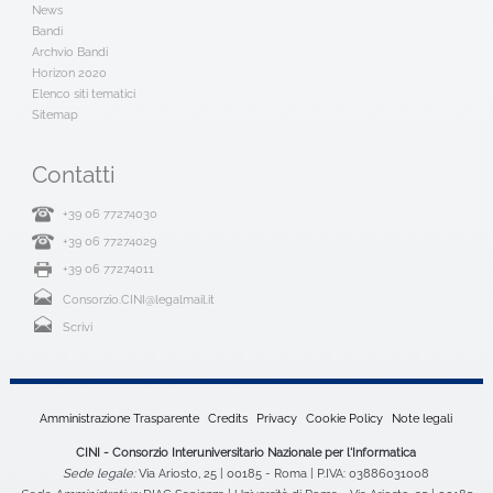
News
Bandi
Archvio Bandi
Horizon 2020
Elenco siti tematici
Sitemap
Contatti
+39 06 77274030
+39 06 77274029
+39 06 77274011
Consorzio.CINI@legalmail.it
Scrivi
Amministrazione Trasparente
Credits
Privacy
Cookie Policy
Note legali
CINI - Consorzio Interuniversitario Nazionale per l'Informatica
Sede legale:
Via Ariosto, 25 | 00185 - Roma | P.IVA: 03886031008