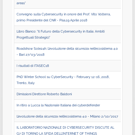
areas”
Convegno sulla Cybersecurity in onore del Prof. Vito Volterra,
primo Presidente del CNR - Pisa,19 Aprile 2018
Libro Bianco: "Il Futuro della Cybersecurity in Italia: Ambiti
Progettuali Strategici”
Roadshow Sole24h: L’evoluzione della sicurezza nell’ecosistema 4.0
- Bari 27/03/2018
I risultati di ITASEC18
PhD Winter School su CyberSecurity - February 12-16, 2018,
Trento, Italy
Dimissioni Direttore Roberto Baldoni
In ritiro a Lucca la Nazionale Italiana dei cyberdefender
L’evoluzione della sicurezza nell’ecosistema 4.0 - Milano 2/10/2017
IL LABORATORIO NAZIONALE DI CYBERSECURITY DISCUTE AL
G7 DI TORINO LA SFIDA DELL’INTERNET OF THINGS