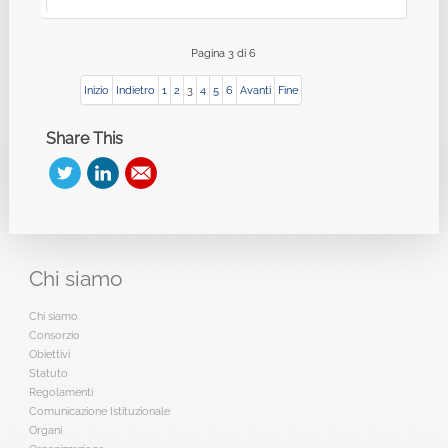
Pagina 3 di 6
Inizio
Indietro
1
2
3
4
5
6
Avanti
Fine
Share This
Chi
siamo
Chi siamo
Consorzio
Obiettivi
Statuto
Regolamenti
Comunicazione Istituzionale
Organi