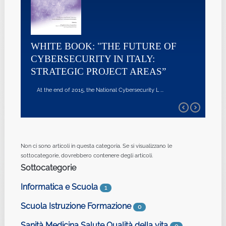
WHITE BOOK: "THE FUTURE OF
CYBERSECURITY IN ITALY:
STRATEGIC PROJECT AREAS”
At the end of 2015, the National Cybersecurity L ...
Non ci sono articoli in questa categoria. Se si visualizzano le
sottocategorie, dovrebbero contenere degli articoli.
Sottocategorie
Informatica e Scuola
1
Scuola Istruzione Formazione
0
Sanità Medicina Salute Qualità della vita