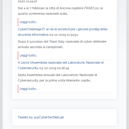
2020 11:44:47
Dal 4 al 7 febbraio la città di Ancona ospiterà ITASEC20, la
quarta conferenza nazionale sulla...
Leggi tutto...
CyberChallenge.IT: al via le iscrizioni per i giovani prodigi della
sicurezza informatica
04-12-2019 11:34:54
Dopo il successo del Team Italy, nazionale di cyber-defender
arrivata seconda ai campionati...
Leggi tutto...
A Lecce l'Assemblea nazionale del Laboratorio Nazionale di
Cybersecurity
03-10-2019 02:46:45
Sesta Assemblea annuale del Laboratorio Nazionale di
Cybersecurity, per la prima volta itinerante, ospite...
Leggi tutto...
Tweets by @@CyberSecNatLab