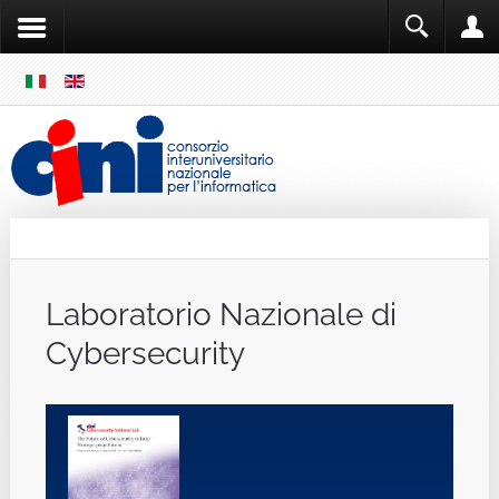
SKIP
MENU
Cini
Single Sign ON
Laboratorio Nazionale di
Cybersecurity