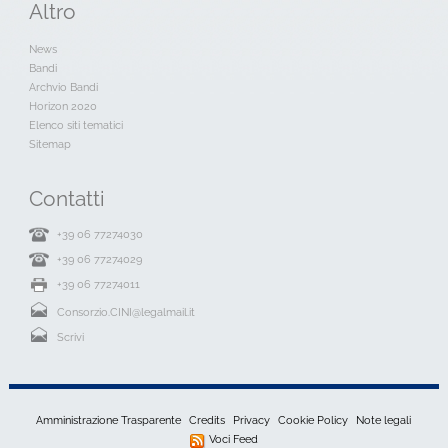
Altro
News
Bandi
Archvio Bandi
Horizon 2020
Elenco siti tematici
Sitemap
Contatti
+39 06 77274030
+39 06 77274029
+39 06 77274011
Consorzio.CINI@legalmail.it
Scrivi
Amministrazione Trasparente
Credits
Privacy
Cookie Policy
Note legali
Voci Feed